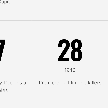
Capra
7
28
1946
y Poppins à
Première du film The killers
eles