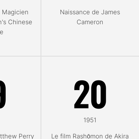
 Magicien
Naissance de James
's Chinese
Cameron
re
9
20
1951
tthew Perry
Le film Rashōmon de Akira