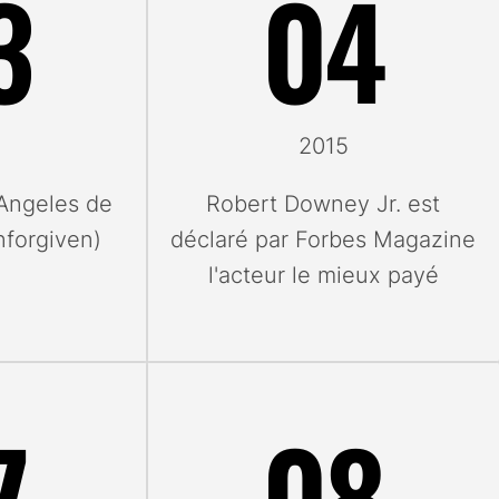
3
04
Novembre
Décembre
2015
Angeles de
Robert Downey Jr. est
nforgiven)
déclaré par Forbes Magazine
l'acteur le mieux payé
7
08