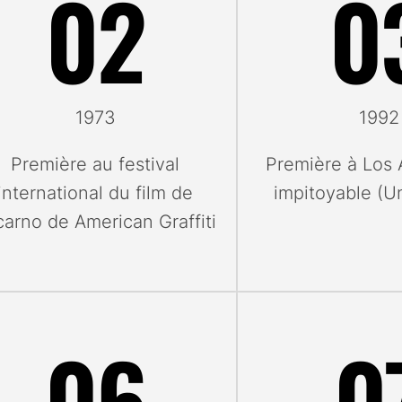
02
0
Septembre
Octobre
1973
1992
Première au festival
Première à Los 
international du film de
impitoyable (U
arno de American Graffiti
06
0